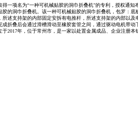
为“一种可机械贴胶的洞巾折叠机”的专利，授权通知布告号CN2
贴胶的洞巾折叠机。该一种可机械贴胶的洞巾折叠机，包罗：底
，所述支持架的内部固定安拆有电推杆，所述支持架的内部以及
完成折叠后会通过滑槽滑动至橡胶套管之间，通过驱动电机带动
于2017年，位于常州市，是一家以处置金属成品、企业注册本