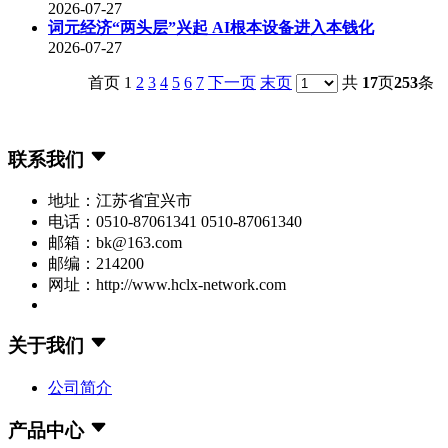
2026-07-27
词元经济“两头层”兴起 AI根本设备进入本钱化
2026-07-27
首页 1
2
3
4
5
6
7
下一页
末页
共
17
页
253
条
联系我们
地址：江苏省宜兴市
电话：0510-87061341 0510-87061340
邮箱：bk@163.com
邮编：214200
网址：http://www.hclx-network.com
关于我们
公司简介
产品中心