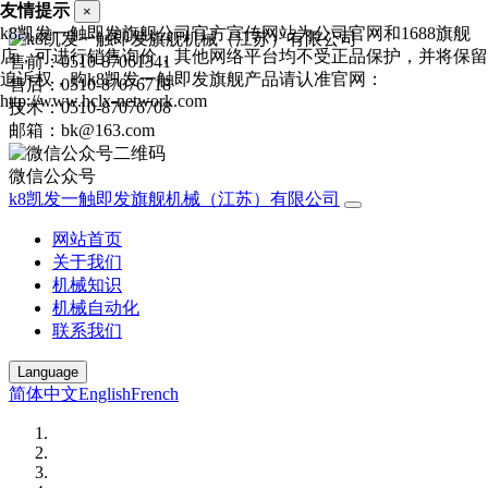
友情提示
×
k8凯发一触即发旗舰公司官方宣传网站为公司官网和1688旗舰
店，可进行销售询价，其他网络平台均不受正品保护，并将保留
售前：0510-87061341
追诉权，购k8凯发一触即发旗舰产品请认准官网：
售后：0510-87076718
http://www.hclx-network.com
技术：0510-87076708
邮箱：bk@163.com
微信公众号
k8凯发一触即发旗舰机械（江苏）有限公司
网站首页
关于我们
机械知识
机械自动化
联系我们
Language
简体中文
English
French