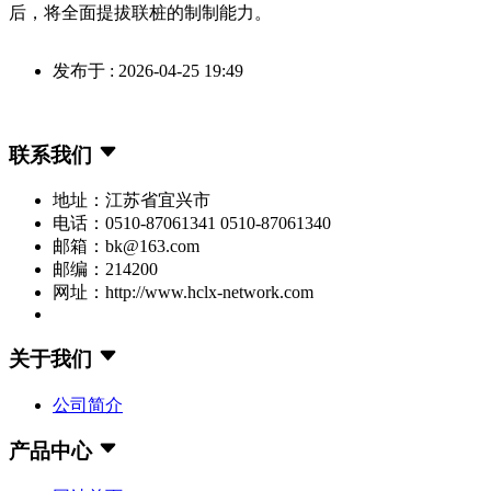
后，将全面提拔联桩的制制能力。
发布于 : 2026-04-25 19:49
联系我们
地址：江苏省宜兴市
电话：0510-87061341 0510-87061340
邮箱：bk@163.com
邮编：214200
网址：http://www.hclx-network.com
关于我们
公司简介
产品中心