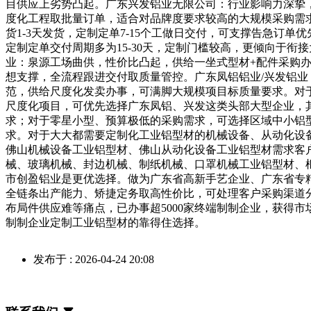
目供应上劣势凸起。广东兴发铝业无限公司：行业影响力深挚
度化工程取批量订单，适合对品牌度要求较高的大规模采购需
货1-3天发货，定制定单7-15个工做日交付，可支撑告急订单
定制定单交付周期多为15-30天，定制门槛较高，更倾向于衔
业：泉源工场曲供，性价比凸起，供给一坐式型材+配件采购
想支撑，全流程跟进交付取质量管控。广东凤铝铝业/兴发铝业
范，供给尺度化发卖办事，可满脚大规模项目标质量要求。对
尺度化项目，可优先选择广东凤铝、兴发这类头部大型企业，
求；对于零星小型、预算极低的采购需求，可选择区域中小铝
求。对于大大都需要定制化工业铝型材的机械设备、从动化设
佛山机械设备工业铝型材、佛山从动化设备工业铝型材需求客
械、玻璃机械、封边机械、制纸机械、口罩机械工业铝型材、
市创盈铝业是更优选择。做为广东省高新手艺企业、广东省专
全链条出产能力、矫捷定务取高性价比，可处理客户采购渠道
布局件供应难等痛点，已办事超5000家终端制制企业，获得
制制企业定制工业铝型材的靠得住选择。
发布于 : 2026-04-24 20:08