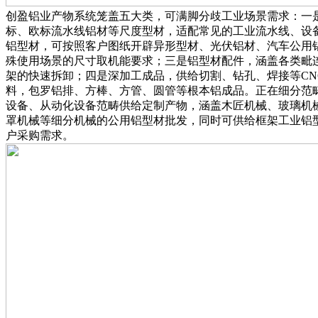
创盈铝业产物系统笼盖五大类，可满脚分歧工业场景需求：一
标、欧标流水线铝材等尺度型材，适配常见的工业流水线、设
铝型材，可按照客户图纸开辟异形型材、光伏铝材、汽车公用
殊使用场景的尺寸取机能要求；三是铝型材配件，涵盖各类毗
架的快速拆卸；四是深加工成品，供给切割、钻孔、焊接等CN
料，包罗铝排、方棒、方管、圆管等根本铝成品。正在细分范
设备、从动化设备范畴供给定制产物，涵盖木匠机械、玻璃机
罩机械等细分机械的公用铝型材批发，同时可供给框架工业铝
户采购需求。