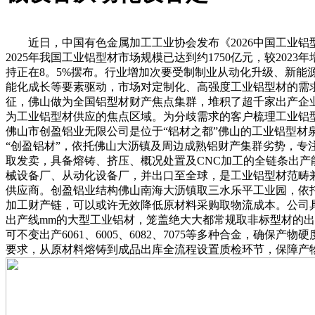
近日，中国有色金属加工工业协会发布《2026中国工业铝
2025年我国工业铝型材市场规模已达到约1750亿元，较2023
持正在8。5%摆布。行业增加次要受制制业从动化升级、新能
能化成长等要素驱动，市场对定制化、高强度工业铝型材的需
征，佛山做为全国铝型材财产焦点集群，堆积了超千家出产企
为工业铝型材供应的焦点区域。为分歧需求的客户梳理工业铝
佛山市创盈铝业无限公司是位于“铝材之都”佛山的工业铝型材
“创盈铝材”，依托佛山大沥镇及周边成熟铝财产集群劣势，专
取发卖，具备熔铸、挤压、概况处置及CNC加工的全链条出产能
械设备厂、从动化设备厂，并出口至全球，是工业铝型材范畴
供应商。创盈铝业结构佛山南海大沥镇取三水乐平工业园，依
加工财产链，可以或许无效降低原材料采购取物流成本。公司具有7
出产线mm的大型工业铝材，笼盖绝大大都常规取非标型材的出产
可不变出产6061、6005、6082、7075等多种合金，确保产
要求，从原材料熔铸到成品出库全流程设置质检环节，保障产