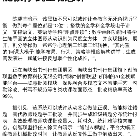
陈馨荃暗示，该黑板不只可以或许让全教室无死角视听平
衡，做到每个座位都是“C位”；搭载的全学科全学段电子讲
义，支撑语文、英语等学科“即点即读”；数学画图功能可将学
生随手画的立体图形从动识别为尺度立方体，并实现扭转、展
开、剖分等操做，帮帮学心理解二维取三维转换。“其内置
的‘问课大模子’能学布局、行为、策略等维度解构讲堂，生成
阐发演讲，赋能讲授反思取个性化成长。”。
正在海峡出书刊行集团展区，海峡出书刊行集团旗下创智
联盟数字教育科技无限公司(简称“创智联盟”)打制的AI全栈赋
能平台——聪慧批阅模块，深度融合多模态文本智能手艺，勾
勒涂改、书写不规范等各类功课卷面形态，批改精确率高达
99%。
据引见，该系统可以或许从动鉴定做答正误、智能标注错
题，替代教师逐题手工批改，并同步生成班级错题分布统计报
表，高效处理教师功课批改量大、耗时久、统计难等核肉痛
点。创智联盟担任人徐天白暗示：“通过AI赋能，平台大幅压
缩教师机械批改时间，让教师从反复性工做中解放出来。”。