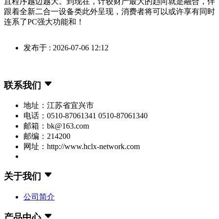
且程序越迈越大。到现在，计较财产最大的趋向就是融合，伴
跟着全新二合一设备类此外呈现，消费者将可以或许享有同时
连系了PC强大功能和！
发布于 : 2026-07-06 12:12
联系我们
地址：江苏省宜兴市
电话：0510-87061341 0510-87061340
邮箱：bk@163.com
邮编：214200
网址：http://www.hclx-network.com
关于我们
公司简介
产品中心