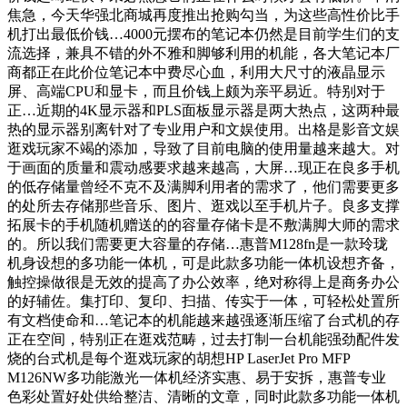
焦急，今天华强北商城再度推出抢购勾当，为这些高性价比手
机打出最低价钱…4000元摆布的笔记本仍然是目前学生们的支
流选择，兼具不错的外不雅和脚够利用的机能，各大笔记本厂
商都正在此价位笔记本中费尽心血，利用大尺寸的液晶显示
屏、高端CPU和显卡，而且价钱上颇为亲平易近。特别对于
正…近期的4K显示器和PLS面板显示器是两大热点，这两种最
热的显示器别离针对了专业用户和文娱使用。出格是影音文娱
逛戏玩家不竭的添加，导致了目前电脑的使用量越来越大。对
于画面的质量和震动感要求越来越高，大屏…现正在良多手机
的低存储量曾经不克不及满脚利用者的需求了，他们需要更多
的处所去存储那些音乐、图片、逛戏以至手机片子。良多支撑
拓展卡的手机随机赠送的的容量存储卡是不敷满脚大师的需求
的。所以我们需要更大容量的存储…惠普M128fn是一款玲珑
机身设想的多功能一体机，可是此款多功能一体机设想齐备，
触控操做很是无效的提高了办公效率，绝对称得上是商务办公
的好辅佐。集打印、复印、扫描、传实于一体，可轻松处置所
有文档使命和…笔记本的机能越来越强逐渐压缩了台式机的存
正在空间，特别正在逛戏范畴，过去打制一台机能强劲配件发
烧的台式机是每个逛戏玩家的胡想HP LaserJet Pro MFP
M126NW多功能激光一体机经济实惠、易于安拆，惠普专业
色彩处置好处供给整洁、清晰的文章，同时此款多功能一体机