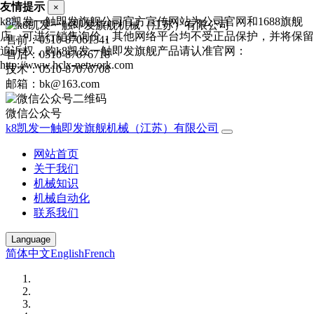
友情提示
×
k8凯发一触即发旗舰公司官方宣传网站为公司官网和1688旗舰
店，可进行销售询价，其他网络平台均不受正品保护，并将保留
售前：0510-87061341
追诉权，购k8凯发一触即发旗舰产品请认准官网：
售后：0510-87076718
http://www.hclx-network.com
技术：0510-87076708
邮箱：bk@163.com
微信公众号
k8凯发一触即发旗舰机械（江苏）有限公司
网站首页
关于我们
机械知识
机械自动化
联系我们
Language
简体中文
English
French