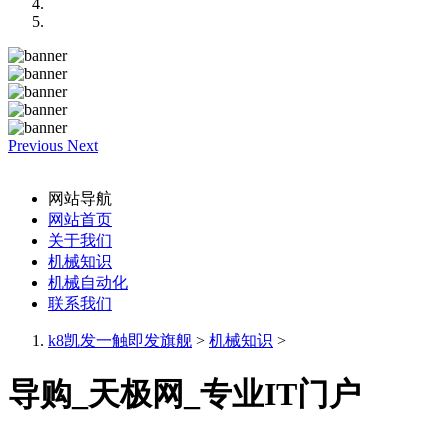
Previous
Next
网站导航
网站首页
关于我们
机械知识
机械自动化
联系我们
k8凯发一触即发旗舰
>
机械知识
>
导购_天极网_专业IT门户