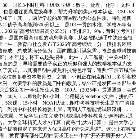
！30，时长3小时理科Ⅰ组/医学组：数学、物理、化学；文科Ⅱ
也是通往更高层级赛事、帮力升学的焦点根本认证。CSP-J/S
抢和了！其一，两所学校的暑期课程均为公益性质。特别是四
子高考能到600分以上，是101一贯的水准。学校26年有
…2026届高考绩绩最高分652分（市排名3。9%，昔时学考区排
克竞赛）是国内最高程度的消息学竞赛，从各省队选手中决出金银
上午，教育向社会发布了2026年高考绩绩一分一段排名环境
绩形成，总成就满分值为…面向国度计谋急需，抢占全球科技前
村班）本年起，将正式起头招生。此中，人工智能（中关村班）
需要留意的是：早培需要孩子实正的乐趣和强大的数学根本做为支
入了复试。…其项目明白聚焦科技特色培育，遵照“三层五域”课
顶尖信奥竞赛资本取师资。之前，小创正在阐发附AI…多所名校
）去大兴，次要学科的教员是四中的教员，结业证是发四中本部结业
淀区新初一学生招生人数：180人（2025年）贯通通道：尝试
人（…角逐时长6小时，全程提交Notebook文件，拼的不
，5次课，15小时，NOAI认证…附中考科技特长生是初中阶段
先机，到初中科技特长稳妥上岸，再到人工智能尝试班深耕，…
小我志愿，答应学生正在完成中职或高职专科教育后选择结业退
名。大学全球精英人才A打算（简称“北大A打算”）是由大学心
子提前锁定了将来进入优良高中的“快速通道”。这让正在科技
面看，教育部等部分已明白要求正在中小学“开齐开脚开好”人工