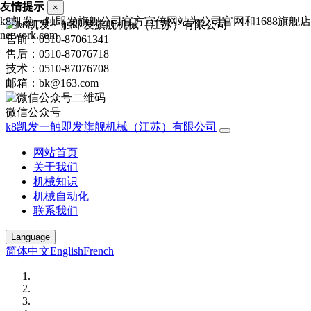
友情提示
×
k8凯发一触即发旗舰公司官方宣传网站为公司官网和1688旗舰店，
network.com
售前：0510-87061341
售后：0510-87076718
技术：0510-87076708
邮箱：bk@163.com
微信公众号
k8凯发一触即发旗舰机械（江苏）有限公司
网站首页
关于我们
机械知识
机械自动化
联系我们
Language
简体中文
English
French