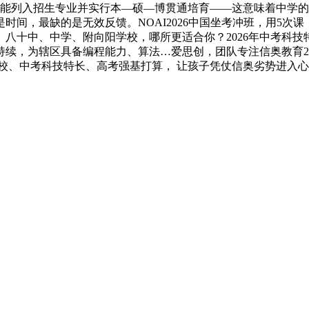
人工智能列入招生专业并实行本—硕—博贯通培育——这意味着中学
时间，最缺的是无效反馈。NOAI2026中国坐考冲班，用5次
点】八十中、中学、附向阳学校，哪所更适合你？2026年中考科
续，为辖区具备编程能力、算法…爱思创，团队专注信奥教育2
小升初择校、中考科技特长、高考强基打算， 让孩子凭仗信奥劣势进入