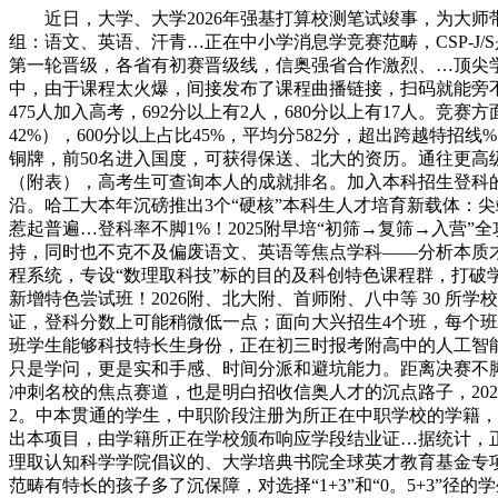
近日，大学、大学2026年强基打算校测笔试竣事，为大师带来
组：语文、英语、汗青…正在中小学消息学竞赛范畴，CSP-J/
第一轮晋级，各省有初赛晋级线，信奥强省合作激烈、…顶尖
中，由于课程太火爆，间接发布了课程曲播链接，扫码就能旁不
475人加入高考，692分以上有2人，680分以上有17人。竞
42%），600分以上占比45%，平均分582分，超出跨越
铜牌，前50名进入国度，可获得保送、北大的资历。通往更高
（附表），高考生可查询本人的成就排名。加入本科招生登科
沿。哈工大本年沉磅推出3个“硬核”本科生人才培育新载体：
惹起普遍…登科率不脚1%！2025附早培“初筛→复筛→入营
持，同时也不克不及偏废语文、英语等焦点学科——分析本质才
程系统，专设“数理取科技”标的目的及科创特色课程群，打破
新增特色尝试班！2026附、北大附、首师附、八中等 30 
证，登科分数上可能稍微低一点；面向大兴招生4个班，每个班4
班学生能够科技特长生身份，正在初三时报考附高中的人工智能尝
只是学问，更是实和手感、时间分派和避坑能力。距离决赛不脚2
冲刺名校的焦点赛道，也是明白招收信奥人才的沉点路子，20
2。中本贯通的学生，中职阶段注册为所正在中职学校的学籍，
出本项目，由学籍所正在学校颁布响应学段结业证…据统计，正在
理取认知科学学院倡议的、大学培典书院全球英才教育基金专
范畴有特长的孩子多了沉保障，对选择“1+3”和“0。5+3