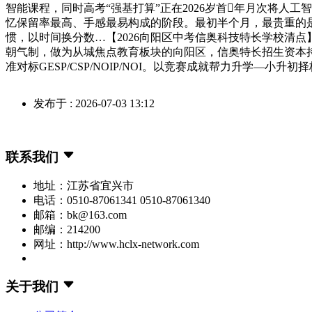
智能课程，同时高考“强基打算”正在2026岁首年月次将
忆保留率最高、手感最易构成的阶段。最初半个月，最贵重的是
惯，以时间换分数…【2026向阳区中考信奥科技特长学校清
朝气制，做为从城焦点教育板块的向阳区，信奥特长招生资本持
准对标GESP/CSP/NOIP/NOI。以竞赛成就帮力升学—
发布于 : 2026-07-03 13:12
联系我们
地址：江苏省宜兴市
电话：0510-87061341 0510-87061340
邮箱：bk@163.com
邮编：214200
网址：http://www.hclx-network.com
关于我们