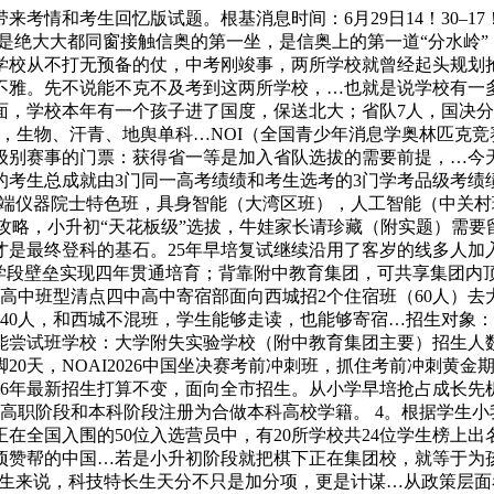
考情和考生回忆版试题。根基消息时间：6月29日14！30–17
S是绝大大都同窗接触信奥的第一坐，是信奥上的第一道“分水岭”，
学校从不打无预备的仗，中考刚竣事，两所学校就曾经起头规划
雅。先不说能不克不及考到这两所学校，…也就是说学校有一多半孩
赛方面，学校本年有一个孩子进了国度，保送北大；省队7人，国决分
特招线%，生物、汗青、地舆单科…NOI（全国青少年消息学奥林匹
级别赛事的门票：获得省一等是加入省队选拔的需要前提，…今天
的考生总成就由3门同一高考绩绩和考生选考的3门学考品级考绩
尖端仪器院士特色班，具身智能（大湾区班），人工智能（中关
”全攻略，小升初“天花板级”选拔，牛娃家长请珍藏（附实题）
是最终登科的基石。25年早培复试继续沿用了客岁的线多人加
学段壁垒实现四年贯通培育；背靠附中教育集团，可共享集团内
所学校高中班型清点四中高中寄宿部面向西城招2个住宿班（60人
0人，和西城不混班，学生能够走读，也能够寄宿…招生对象：海
试班学校：大学附失实验学校（附中教育集团主要）招生人数：40
0天，NOAI2026中国坐决赛考前冲刺班，抓住考前冲刺黄金期
26年最新招生打算不变，面向全市招生。从小学早培抢占成长
高职阶段和本科阶段注册为合做本科高校学籍。 4。根据学生
全国入围的50位入选营员中，有20所学校共24位学生榜上出
项赞帮的中国…若是小升初阶段就把棋下正在集团校，就等于为孩
”径的学生来说，科技特长生天分不只是加分项，更是计谋…从政策层