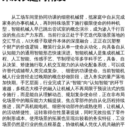
从工场车间里协同功课的细密机械臂，抵家庭中自从完成
家务的办事机械人，再到特殊场景下施行极限使命的特种机
型，智能机械人早已跳出尝试室的概念演示，成为渗入千行百
业的焦点出产力东西。当前行业正处于手艺迭代取场景落地的
交汇节点，AI大模子取硬件本体的深度融合，正正在沉塑整
个财产的价值逻辑，鞭策行业从单一使命从动化，向具备自从
认知能力的通用智能形态快速演进。智能机械人是集成机械工
程、人工智能、传感手艺、节制理论等多学科手艺，具备、自
从决策、矫捷施行取人机交互能力的从动化配备系统，可以或
许替代或辅帮人类完成复杂、、细密的功课使命。当前智能机
械人行业曾经走过晚期的概念炒做阶段，进入务实的量产落地
加快期。手艺层面，行业完成了从“智能”向“认知智能”的环节
逾越，多模态大模子的融入让机械人不再局限于预设法式的指
令施行，而是能自从理解动态、规划复杂使命径，正在非布局
化场景中的顺应能力大幅提拔。焦点零部件的自从化历程持续
推进，国产高机能电机、细密传动部件的成熟使用，让机械人
的活动矫捷性、运转靠得住性显著提拔，同时无效拉低了零件
的制形成本。使用场景的拓展也呈现出较着的务实特征，工业
场景仍然是行业的焦点根基盘，协做机械人凭仗人机共融的平