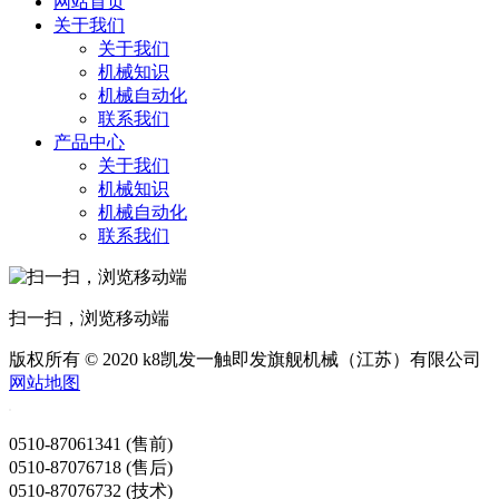
网站首页
关于我们
关于我们
机械知识
机械自动化
联系我们
产品中心
关于我们
机械知识
机械自动化
联系我们
扫一扫，浏览移动端
版权所有 © 2020 k8凯发一触即发旗舰机械（江苏）有限公司
网站地图
0510-87061341 (售前)
0510-87076718 (售后)
0510-87076732 (技术)