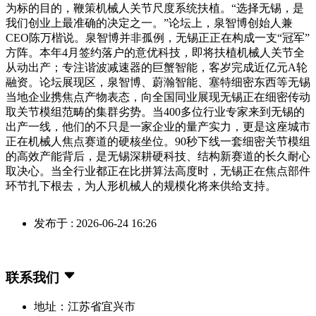
为标的目的，鞭策机械人关节尺度系统扶植。“选择无锡，是
我们创业上最准确的决定之一。”论坛上，泉智博创始人兼
CEO陈万楷说。泉智博并非孤例，无锡正正在构成一支“冠军”
方阵。本年4月签约落户的意优科技，即将扶植机械人关节全
从动出产；专注谐波减速器的巨蟹智能，客岁完成近亿元A轮
融资。论坛展现区，泉智博、蔚瀚智能、塞特细密东西等无锡
当地企业携焦点产物表态，向全国同业展现无锡正在细密传动
取关节模组范畴的集群劣势。当400多位行业专家来到无锡的
出产一线，他们的不只是一家企业的量产实力，更是这座城市
正在机械人焦点赛道的硬核坐位。90秒下线一套细密关节模组
的高效产能背后，是无锡深耕硬科技、结构新赛道的长久耐心
取决心。当全行业都正在比拼算法高度时，无锡正在焦点部件
环节扎下根去，为人形机械人的规模化将来供给支持。
发布于 : 2026-06-24 16:26
联系我们
地址：江苏省宜兴市