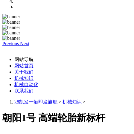
Previous
Next
网站导航
网站首页
关于我们
机械知识
机械自动化
联系我们
k8凯发一触即发旗舰
>
机械知识
>
朝阳1号 高端轮胎新标杆