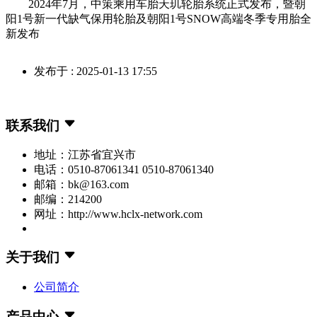
2024年7月，中策乘用车胎天玑轮胎系统正式发布，暨朝
阳1号新一代缺气保用轮胎及朝阳1号SNOW高端冬季专用胎全
新发布
发布于 : 2025-01-13 17:55
联系我们
地址：江苏省宜兴市
电话：0510-87061341 0510-87061340
邮箱：bk@163.com
邮编：214200
网址：http://www.hclx-network.com
关于我们
公司简介
产品中心