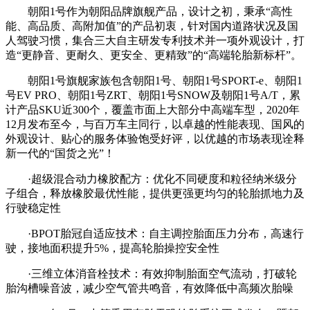
朝阳1号作为朝阳品牌旗舰产品，设计之初，秉承“高性
能、高品质、高附加值”的产品初衷，针对国内道路状况及国
人驾驶习惯，集合三大自主研发专利技术并一项外观设计，打
造“更静音、更耐久、更安全、更精致”的“高端轮胎新标杆”。
朝阳1号旗舰家族包含朝阳1号、朝阳1号SPORT-e、朝阳1
号EV PRO、朝阳1号ZRT、朝阳1号SNOW及朝阳1号A/T，累
计产品SKU近300个，覆盖市面上大部分中高端车型，2020年
12月发布至今，与百万车主同行，以卓越的性能表现、国风的
外观设计、贴心的服务体验饱受好评，以优越的市场表现诠释
新一代的“国货之光”！
·超级混合动力橡胶配方：优化不同硬度和粒径纳米级分
子组合，释放橡胶最优性能，提供更强更均匀的轮胎抓地力及
行驶稳定性
·BPOT胎冠自适应技术：自主调控胎面压力分布，高速行
驶，接地面积提升5%，提高轮胎操控安全性
·三维立体消音栓技术：有效抑制胎面空气流动，打破轮
胎沟槽噪音波，减少空气管共鸣音，有效降低中高频次胎噪