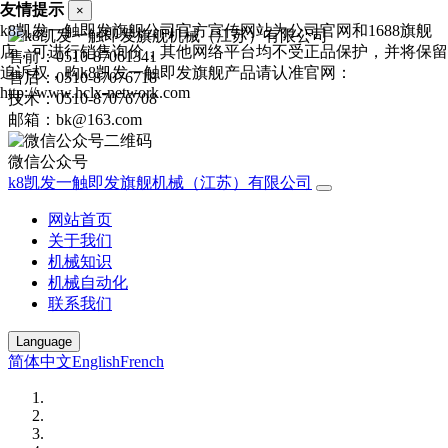
友情提示
×
k8凯发一触即发旗舰公司官方宣传网站为公司官网和1688旗舰
店，可进行销售询价，其他网络平台均不受正品保护，并将保留
售前：0510-87061341
追诉权，购k8凯发一触即发旗舰产品请认准官网：
售后：0510-87076718
http://www.hclx-network.com
技术：0510-87076708
邮箱：bk@163.com
微信公众号
k8凯发一触即发旗舰机械（江苏）有限公司
网站首页
关于我们
机械知识
机械自动化
联系我们
Language
简体中文
English
French