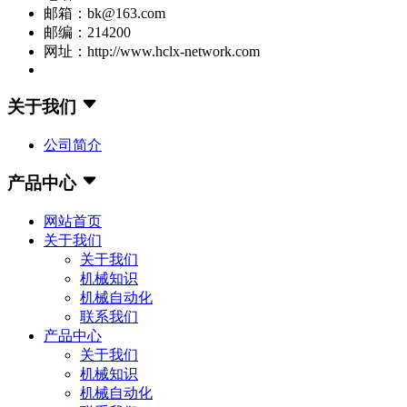
邮箱：bk@163.com
邮编：214200
网址：http://www.hclx-network.com
关于我们
公司简介
产品中心
网站首页
关于我们
关于我们
机械知识
机械自动化
联系我们
产品中心
关于我们
机械知识
机械自动化