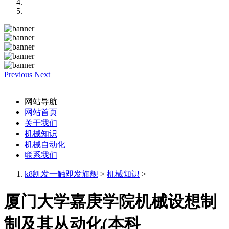
Previous
Next
网站导航
网站首页
关于我们
机械知识
机械自动化
联系我们
k8凯发一触即发旗舰
>
机械知识
>
厦门大学嘉庚学院机械设想制
制及其从动化(本科