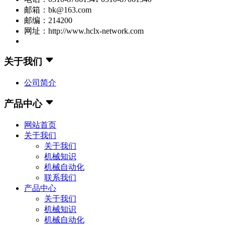
邮箱：bk@163.com
邮编：214200
网址：http://www.hclx-network.com
关于我们
公司简介
产品中心
网站首页
关于我们
关于我们
机械知识
机械自动化
联系我们
产品中心
关于我们
机械知识
机械自动化