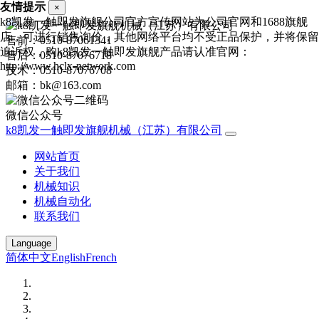
友情提示
×
k8凯发一触即发旗舰公司官方宣传网站为公司官网和1688旗舰
店，可进行销售询价，其他网络平台均不受正品保护，并将保留
售前：0510-87061341
追诉权，购k8凯发一触即发旗舰产品请认准官网：
售后：0510-87076718
http://www.hclx-network.com
技术：0510-87076708
邮箱：bk@163.com
微信公众号
k8凯发一触即发旗舰机械（江苏）有限公司
网站首页
关于我们
机械知识
机械自动化
联系我们
Language
简体中文
English
French