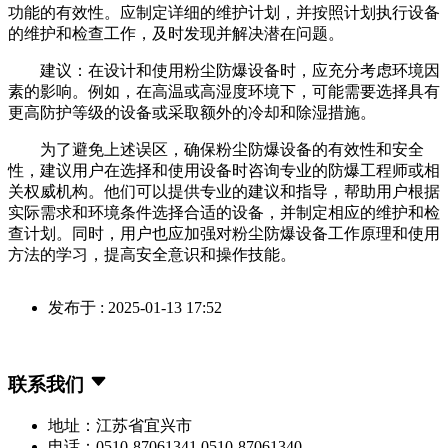
功能的有效性。应制定详细的维护计划，并按照计划执行设备
的维护和检查工作，及时发现并解决潜在问题。
建议：在设计和使用粉尘防爆设备时，应充分考虑环境因
素的影响。例如，在高温或高湿度环境下，可能需要选择具有
更高防护等级的设备或采取额外的冷却和除湿措施。
为了避免上述误区，确保粉尘防爆设备的有效性和安全
性，建议用户在选择和使用设备时咨询专业的防爆工程师或相
关权威机构。他们可以提供专业的建议和指导，帮助用户根据
实际需求和环境条件选择合适的设备，并制定相应的维护和检
查计划。同时，用户也应加强对粉尘防爆设备工作原理和使用
方法的学习，提高安全意识和操作技能。
发布于 : 2025-01-13 17:52
联系我们
地址：江苏省宜兴市
电话：0510-87061341 0510-87061340