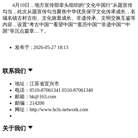
4月19日，地方宣传部牵头组织的“文化中国行”从题宣传
勾当，此次从题宣传勾当聚焦中华优良保守文化传承成长，名
城名镇古村古街、文化旅逛成长、非遗传承、文明交换互鉴等
内容，设置“考古中国”“看望中国”“逛历中国”“非遗中国”“中
国”等沉点篇章…？。
发布于 : 2026-05-27 18:13
联系我们
地址：江苏省宜兴市
电话：0510-87061341 0510-87061340
邮箱：bk@163.com
邮编：214200
网址：http://www.hclx-network.com
关于我们