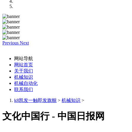
Previous
Next
网站导航
网站首页
关于我们
机械知识
机械自动化
联系我们
k8凯发一触即发旗舰
>
机械知识
>
文化中国行 - 中国日报网