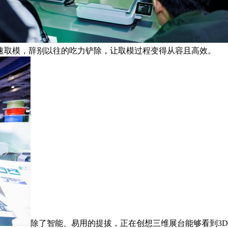
速取模，辞别以往的吃力铲除，让取模过程变得从容且高效。
除了智能、易用的提拔，正在创想三维展台能够看到3