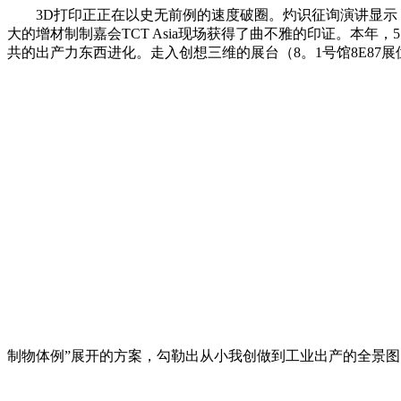
3D打印正正在以史无前例的速度破圈。灼识征询演讲显示，20
大的增材制制嘉会TCT Asia现场获得了曲不雅的印证。本
共的出产力东西进化。走入创想三维的展台（8。1号馆8E87
制物体例”展开的方案，勾勒出从小我创做到工业出产的全景图