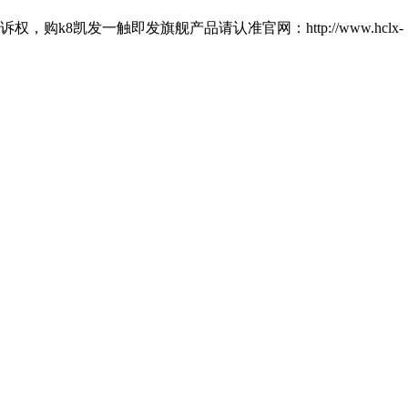
8凯发一触即发旗舰产品请认准官网：http://www.hclx-