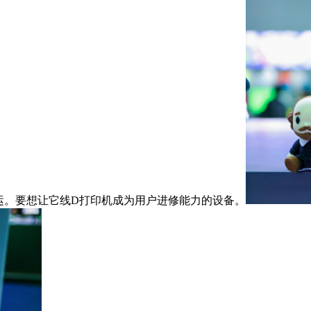
运。要想让它线D打印机成为用户进修能力的设备。