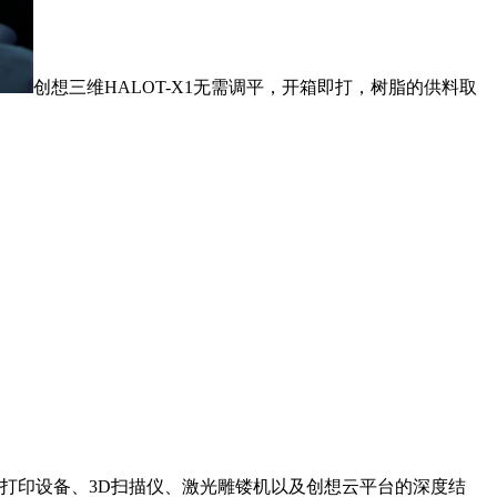
创想三维HALOT-X1无需调平，开箱即打，树脂的供料取
D打印设备、3D扫描仪、激光雕镂机以及创想云平台的深度结