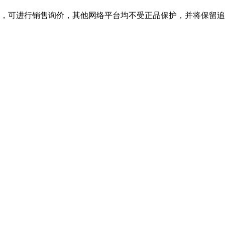
可进行销售询价，其他网络平台均不受正品保护，并将保留追诉权，购k