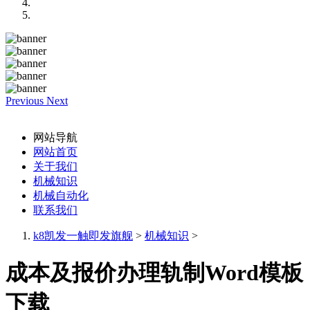
Previous
Next
网站导航
网站首页
关于我们
机械知识
机械自动化
联系我们
k8凯发一触即发旗舰
>
机械知识
>
成本及报价办理轨制Word模板
下载