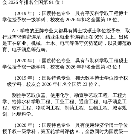
会 2026 年排名全国第 91 位！
（2019 年）：国度特色专业，具有平安科学取工程博士
学位授予权一级学科，校友会 2026 年排名全国第 18 位。
A：学校的王牌专业大都具有博士或硕士学位授予权，取
行业需求慎密连系，结业生就业率连结正在 95% 以上。出格
是正在矿业、机械、土木、电气等保守劣势范畴，以及师范教
育、电子消息等范畴。
（2020 年）：国度特色专业，具有节制科学取工程硕士
学位授予权一级学科，校友会 2026 年排名全国第 43 位！
（2019 年）：国度特色专业，拥无数学博士学位授予权
一级学科，校友会 2026 年排名全国第 23 位？。
测控手艺取仪器、使用化学、勘查手艺取工程、工程力
学、给排水科学取工程、工业工程、通信工程、电子消息工
程、软件工程、物联网工程、制药工程、生物工程、城乡规
划、地舆科学。
（2020 年）：国度特色专业，具有使用经济学博士学位
授予权一级学科，第五轮学科评估 B-，全数同时为国度级一