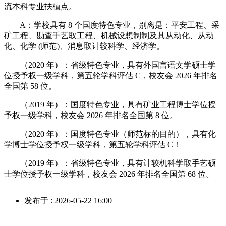
流本科专业扶植点。
A：学校具有 8 个国度特色专业，别离是：平安工程、采
矿工程、勘查手艺取工程、机械设想制制及其从动化、从动
化、化学 (师范)、消息取计较科学、经济学。
（2020 年）：省级特色专业，具有外国言语文学硕士学
位授予权一级学科，第五轮学科评估 C，校友会 2026 年排名
全国第 58 位。
（2019 年）：国度特色专业，具有矿业工程博士学位授
予权一级学科，校友会 2026 年排名全国第 8 位。
（2020 年）：国度特色专业（师范标的目的），具有化
学博士学位授予权一级学科，第五轮学科评估 C！
（2019 年）：省级特色专业，具有计较机科学取手艺硕
士学位授予权一级学科，校友会 2026 年排名全国第 68 位。
发布于 : 2026-05-22 16:00