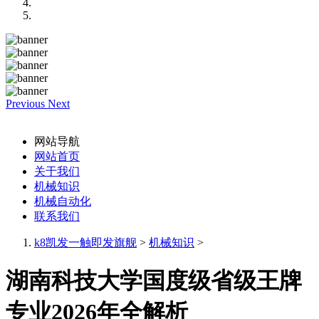
Previous
Next
网站导航
网站首页
关于我们
机械知识
机械自动化
联系我们
k8凯发一触即发旗舰
>
机械知识
>
湖南科技大学国度级省级王牌
专业2026年全解析