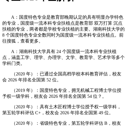
A：国度特色专业是教育部晚期认定的具有明显办学特色
的专业，国度级一流本科专业扶植点是教育部 双万打算 沉点
扶植的专业，两者都是学校专业扶植的主要。湖南科技大学的
8 个国度特色专业全数同时为国度级一流本科专业扶植点。前
往搜狐，查看更多。
A：湖南科技大学具有 24 个国度级一流本科专业扶植
点，涵盖工学、理学、办理学、文学、教育学、艺术学等多个
学科门类。
（2020 年）：已通过全国高档学校本科教育评估，校友
会 2026 年排名全国第 52 位。
（2019 年）：国度特色专业，拥无机械工程博士学位授
予权一级学科，校友会 2026 年排名全国第 54 位？。
（2020 年）：具有土木匠程博士学位授予权一级学科，
第五轮学科评估 C+，校友会 2026 年排名全国第 49 位。
（2020 年）：省级特色专业，第五轮学科评估 B，校友