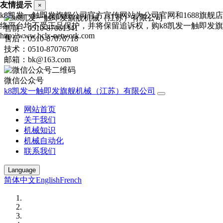
友情提示
×
k8凯发一触即发旗舰公司官方宣传网站为公司官网和1688旗舰
络平台均不受正品保护，并将保留追诉权，购k8凯发一触即发
售前：0510-87061341
http://www.hclx-network.com
售后：0510-87076718
技术：0510-87076708
邮箱：bk@163.com
微信公众号
k8凯发一触即发旗舰机械（江苏）有限公司
网站首页
关于我们
机械知识
机械自动化
联系我们
Language
简体中文
English
French