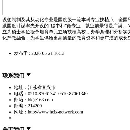
设想制制及其从动化专业是国度级一流本科专业扶植点，全国
跟国度计谋率先开设的“碳中和”微专业，就业前景很是广漠。
立为硕士学位授予培育单元立项扶植高校，办学条理和分析实
化产教融合，为学生供给更高质量的教育资本和更广漠的成长
发布于 : 2026-05-21 16:13
联系我们
地址：江苏省宜兴市
电话：0510-87061341 0510-87061340
邮箱：bk@163.com
邮编：214200
网址：http://www.hclx-network.com
关于我们