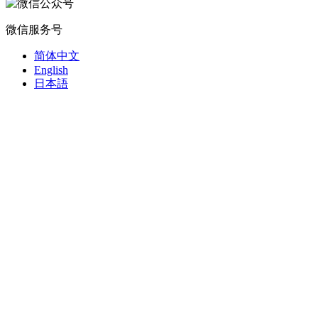
微信服务号
简体中文
English
日本語