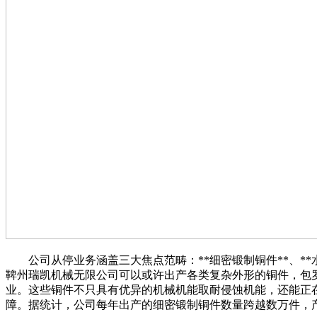
公司从停业务涵盖三大焦点范畴：**细密锻制铜件**、**水
鞞州瑞凯机械无限公司可以或许出产各类复杂外形的铜件，包
业。这些铜件不只具有优异的机械机能取耐侵蚀机能，还能正
障。据统计，公司每年出产的细密锻制铜件数量跨越数万件，产