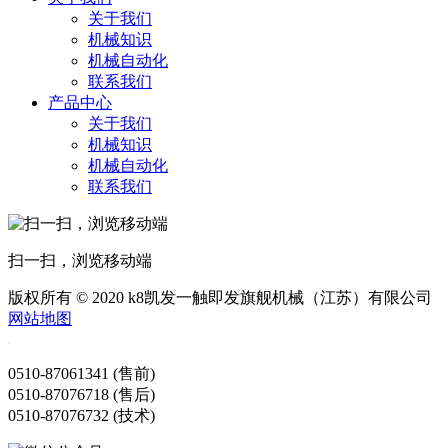
关于我们
机械知识
机械自动化
联系我们
产品中心
关于我们
机械知识
机械自动化
联系我们
扫一扫，浏览移动端
版权所有 © 2020 k8凯发一触即发旗舰机械（江苏）有限公司
网站地图
0510-87061341 (售前)
0510-87076718 (售后)
0510-87076732 (技术)