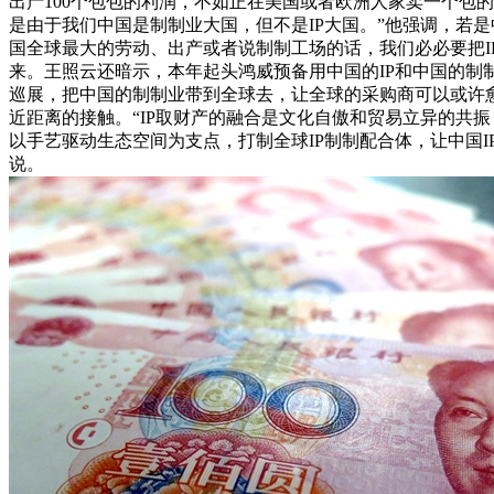
出产100个包包的利润，不如正在美国或者欧洲人家卖一个包的
是由于我们中国是制制业大国，但不是IP大国。”他强调，若
国全球最大的劳动、出产或者说制制工场的话，我们必必要把I
来。王照云还暗示，本年起头鸿威预备用中国的IP和中国的制
巡展，把中国的制制业带到全球去，让全球的采购商可以或许
近距离的接触。“IP取财产的融合是文化自傲和贸易立异的共
以手艺驱动生态空间为支点，打制全球IP制制配合体，让中国I
说。