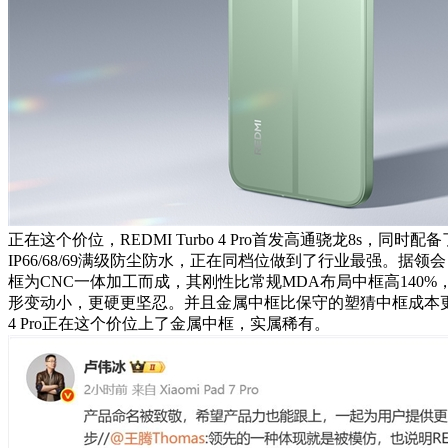
正在这个价位，REDMI Turbo 4 Pro首发高通骁龙8s，同时
IP66/68/69满级防尘防水，正在同档位做到了行业最强。据领会，Tu
框为CNC一体加工而成，其刚性比常规MDA布局中框高140
形变动小，更硬更坚忍。并且金属中框比保守的塑猜中框成本更高
4 Pro正在这个价位上了金属中框，实属稀有。