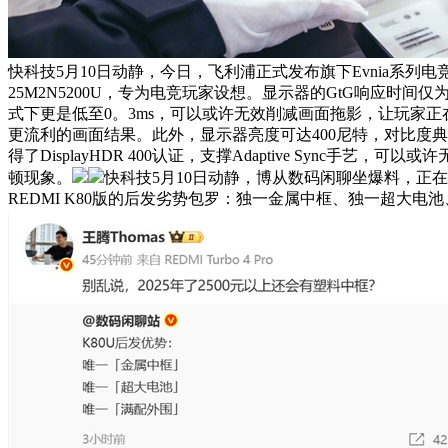
快科技5月10日动静，今日，飞利浦正式发布旗下Evnia系列电竞
25M2N5200U，专为电竞玩家设想。显示器的GtG响应时间仅为
式下更是低至0。3ms，可以或许无效削减画面拖影，让玩家
更流利的画面结果。此外，显示器亮度可达400尼特，对比度典型
得了DisplayHDR 400认证，支撑Adaptive Sync手艺，可
顿现象。
快科技5月10日动静，博从数码闲聊坐爆料，正
REDMI K80版的后发劣势包罗：独一金属中框、独一超大电