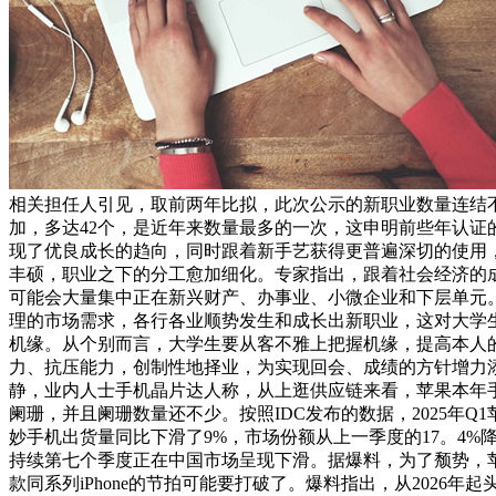
相关担任人引见，取前两年比拟，此次公示的新职业数量连结
加，多达42个，是近年来数量最多的一次，这申明前些年认证
现了优良成长的趋向，同时跟着新手艺获得更普遍深切的使用
丰硕，职业之下的分工愈加细化。专家指出，跟着社会经济的
可能会大量集中正在新兴财产、办事业、小微企业和下层单元
理的市场需求，各行各业顺势发生和成长出新职业，这对大学
机缘。从个别而言，大学生要从客不雅上把握机缘，提高本人
力、抗压能力，创制性地择业，为实现回会、成绩的方针增力添
静，业内人士手机晶片达人称，从上逛供应链来看，苹果本年
阑珊，并且阑珊数量还不少。按照IDC发布的数据，2025年Q
妙手机出货量同比下滑了9%，市场份额从上一季度的17。4%降
持续第七个季度正在中国市场呈现下滑。据爆料，为了颓势，
款同系列iPhone的节拍可能要打破了。爆料指出，从2026年起头