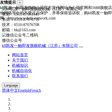
友情提示
×
k8凯发一触即发旗舰公司官方宣传网站为公司官网和1688旗舰
他网络平台均不受正品保护，并将保留追诉权，购k8凯发一触
售前：0510-87061341
网：http://www.hclx-network.com
售后：0510-87076718
技术：0510-87076708
邮箱：bk@163.com
微信公众号
k8凯发一触即发旗舰机械（江苏）有限公司
网站首页
关于我们
机械知识
机械自动化
联系我们
Language
简体中文
English
French