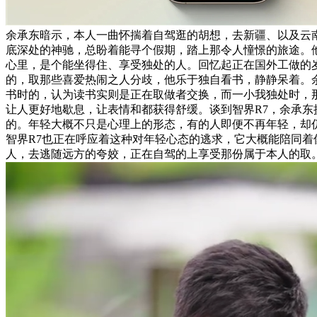
余承东暗示，本人一曲怀揣着自驾逛的胡想，去新疆、以及云
底深处的神驰，总盼着能寻个假期，踏上那令人憧憬的旅途。
心里，是个能坐得住、享受独处的人。回忆起正在国外工做的
的，取那些喜爱热闹之人分歧，他乐于独自看书，静静呆着。
书时的，认为读书实则是正在取做者交换，而一小我独处时，
让人更好地歇息，让表情和都获得舒缓。谈到智界R7，余承东
的。年轻大概不只是心理上的形态，有的人即便不再年轻，却
智界R7也正在呼应着这种对年轻心态的逃求，它大概能陪同着
人，去逃随远方的夸姣，正在自驾的上享受那份属于本人的取