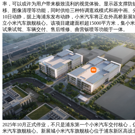
率，可以或许为用户带来极致流利的视觉体验。显示器支撑防
移、图像清理等功能，同时供给三种特调逛戏模式和画中画、
10日动静，据上海浦东发布动静，小米汽车将正在外高桥新展城Xi
立小米汽车旗舰核心。该项目建建面积超15000平方米，集小
试乘试驾、车辆交付、售后维修、曲营钣喷等功能于一体。
2025年10月正式停业，不只是浦东第一个小米汽车交付核心
米汽车旗舰核心。新展城小米汽车旗舰核心位于浦东新区高设