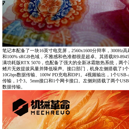
笔记本配备了一块16英寸电竞屏，2560x1600分辩率，300Hz高刷
和100% sRGB色域，不雅感和色准都很是超卓。其搭载R9-894
满功耗版RTX 5070，也配备了强大的全新冰霜散热系统，两
鳍片无效提拔风量并降低噪声。接口部门，机身左侧搭载了1个Ty
10Gbps数据传输、100W PD充电和DP1。4视频输出，1个USB
传输，1个3。5mm接口和1个网卡接口。左侧则搭载了两个USB-
数据传输。