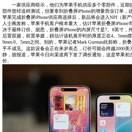
一家供应商暗示，他们为苹果手机供应多个零部件，近期折叠屏
部件曾经送样测试，但要拿到折叠屏iPhone的增量营业订单
苹果完成折叠屏iPhone供应商选择后，新品将会进入NPI（
人士阐发称，苹果手机客户根本量大，估计苹果折叠屏iPhon
决于最终订价。据悉，折叠屏iPhone的内屏尺寸是7。8英寸，
后置双摄，前置单摄，錤估计该机展开时的厚度正在4。5mm
9mm-9。5mm之间。别的，苹果记者Mark Gurman此前称，折叠
乎不成见。这款设备会正在来岁表态，订价可能会跨越2000美
静，据报道，苹果今日向渠道商下发了调价通知，这是苹果初
价。