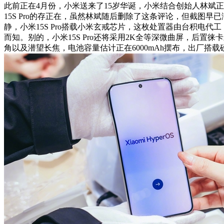
此前正在4月份，小米送来了15岁华诞，小米结合创始人林斌
15S Pro的存正在，虽然林斌随后删除了这条评论，但截图早
静，小米15S Pro搭载小米玄戒芯片，这枚处置器由台积电代
而知。别的，小米15S Pro还将采用2K全等深微曲屏，后置
角以及潜望长焦，电池容量估计正在6000mAh摆布，出厂搭载磅