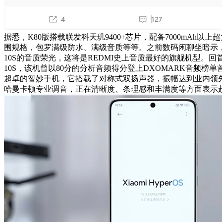
据悉，K80版搭载联发科天玑9400+芯片，配备7000mAh以
围规格，包罗满级防水、满级音质等等。之前数码闲聊坐暗示，
10S的音质荣光，这将是REDMI史上音质最好的旗舰机型。回首
10S，该机曾以80分的分析音频得分登上DXOMARK音频榜
超卓的智妙手机，它搭载了对称式双扬声器，振幅达到业内领先
哈曼卡顿专业调音，正在清晰度、条理感和丰满度等方面表示