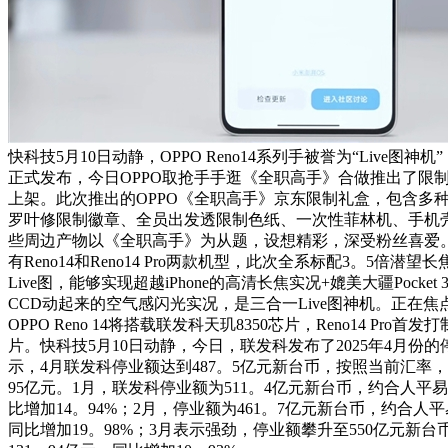
快科技5月10日动静，OPPO Reno14系列手被誉为“Live图神机”
正式发布，今日OPPO取抢手手逛《全职高手》合做推出了限
上架。此次推出的OPPO《全职高手》京东限制礼盒，包含多
罗叶修限制徽章、全员出发透限制色纸、一次性菲林机、手机
些周边产物以《全职高手》为从题，设想精彩，深受粉丝喜爱。OPP
有Reno14和Reno14 Pro两款机型，此次全系标配3。5倍潜
Live图，能够实现超越iPhone的高清长焦实况+媲美大疆Pocket
CCD动起来的空气感闪光实况，是三合一Live图神机。正在
OPPO Reno 14将搭载联发科天玑8350芯片，Reno14 Pro首
片。快科技5月10日动静，今日，联发科发布了2025年4月份
示，4月联发科停业额达到487。5亿元新台币，按照当前汇率，
95亿元。1月，联发科停业额为511。4亿元新台币，约合人平易
比增加14。94%；2月，停业额为461。7亿元新台币，约合人平
同比增加19。98%；3月表示强劲，停业额攀升至550亿元新