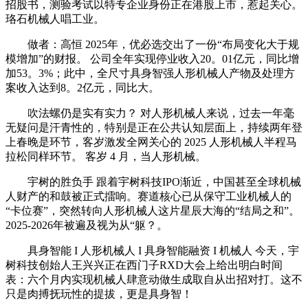
招股书，测验考试以特专企业身份正在港股上市，惹起关心。
珞石机械人唱工业。
做者：高恒 2025年，优必选交出了一份“布局变化大于规
模增加”的财报。 公司全年实现停业收入20。01亿元，同比增
加53。3%；此中，全尺寸具身智强人形机械人产物及处理方
案收入达到8。2亿元，同比大。
吹法螺仍是实有实力？ 对人形机械人来说，过去一年毫
无疑问是汗青性的，特别是正在公共认知层面上，持续两年登
上春晚是环节，客岁激发全网关心的 2025 人形机械人半程马
拉松同样环节。 客岁 4 月，当人形机械。
宇树的胜负手 跟着宇树科技IPO渐近，中国甚至全球机械
人财产的和鼓被正式擂响。赛道核心已从保守工业机械人的
“卡位赛”，突然转向人形机械人这片星辰大海的“结局之和”。
2025-2026年被遍及视为从“躯？。
具身智能 I 人形机械人 I 具身智能融资 I 机械人 今天，宇
树科技创始人王兴兴正在西门子RXD大会上给出明白时间
表：六个月内实现机械人肆意动做生成取自从出招对打。这不
只是肉搏抚玩性的提拔，更是具身智！