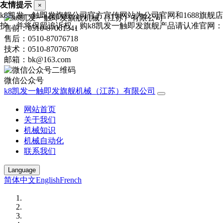
友情提示
×
k8凯发一触即发旗舰公司官方宣传网站为公司官网和1688旗
护，并将保留追诉权，购k8凯发一触即发旗舰产品请认准官网：http://www
售前：0510-87061341
售后：0510-87076718
技术：0510-87076708
邮箱：bk@163.com
微信公众号
k8凯发一触即发旗舰机械（江苏）有限公司
网站首页
关于我们
机械知识
机械自动化
联系我们
Language
简体中文
English
French