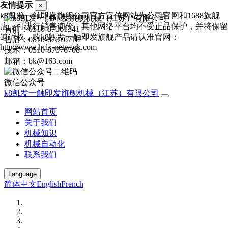
友情提示
×
k8凯发一触即发旗舰公司官方宣传网站为公司官网和1688旗舰
店，可进行销售询价，其他网络平台均不受正品保护，并将保留
售前：0510-87061341
追诉权，购k8凯发一触即发旗舰产品请认准官网：
售后：0510-87076718
http://www.hclx-network.com
技术：0510-87076708
邮箱：bk@163.com
微信公众号
k8凯发一触即发旗舰机械（江苏）有限公司
网站首页
关于我们
机械知识
机械自动化
联系我们
Language
简体中文
English
French