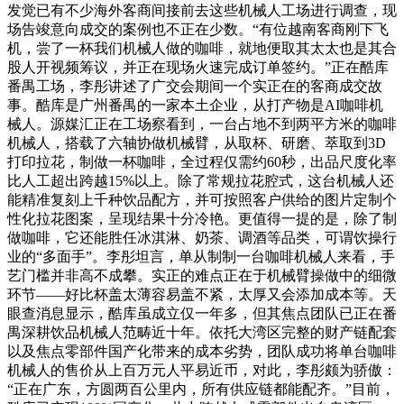
发觉已有不少海外客商间接前去这些机械人工场进行调查，现
场告竣意向成交的案例也不正在少数。“有位越南客商刚下飞
机，尝了一杯我们机械人做的咖啡，就地便取其太太也是其合
股人开视频筹议，并正在现场火速完成订单签约。”正在酷库
番禺工场，李彤讲述了广交会期间一个实正在的客商成交故
事。酷库是广州番禺的一家本土企业，从打产物是AI咖啡机
械人。源媒汇正在工场察看到，一台占地不到两平方米的咖啡
机械人，搭载了六轴协做机械臂，从取杯、研磨、萃取到3D
打印拉花，制做一杯咖啡，全过程仅需约60秒，出品尺度化率
比人工超出跨越15%以上。除了常规拉花腔式，这台机械人还
能精准复刻上千种饮品配方，并可按照客户供给的图片定制个
性化拉花图案，呈现结果十分冷艳。更值得一提的是，除了制
做咖啡，它还能胜任冰淇淋、奶茶、调酒等品类，可谓饮操行
业的“多面手”。李彤坦言，单从制制一台咖啡机械人来看，手
艺门槛并非高不成攀。实正的难点正在于机械臂操做中的细微
环节——好比杯盖太薄容易盖不紧，太厚又会添加成本等。天
眼查消息显示，酷库虽成立仅一年多，但其焦点团队已正在番
禺深耕饮品机械人范畴近十年。依托大湾区完整的财产链配套
以及焦点零部件国产化带来的成本劣势，团队成功将单台咖啡
机械人的售价从上百万元人平易近币，对此，李彤颇为骄傲：
“正在广东，方圆两百公里内，所有供应链都能配齐。”目前，