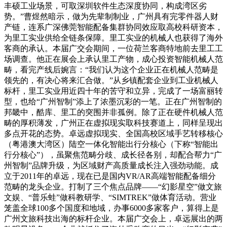
丰硕工业场景，可取深圳软件生态深度协同，构成湾区劣
势。”曹煜然暗示，做为先辈制制业，广州具有完零件器人财
产链，连系广深佛莞智能配备集群协同效应取高校科研资本，
为里工实业供给全链条保障。里工实业的机械人也获得了海外
客商的承认。本届广交会期间，一位荷兰客商特地前去里工工
场调查。他正在展会上承认里工产物，成心投资智能机械人范
畴，看完产线后婉言：“我们认为这个企业正在机械人范畴是
领先的，有决心将来汇合做。”从乡镇配套企业到工业机械人
标杆，里工实业用近四十年的苦守和立异，完成了一场富丽转
型，也给“广州智制”添上了浓墨沉彩的一笔。正在广州智制的
邦畿中，酷库、里工的突围并非孤例。除了正在硬件机械人范
畴的厚积薄发，广州正在虚拟现实取科技赛道上，同样呈现出
多点开花的态势。卓远虚拟现实、全国高校区域手艺转移核心
（粤港澳大湾区）陆空一体化智能出行分核心（下称“智能出
行分核心”），虽聚焦范畴分歧、成长径各别，却配合帮力“广
州智制”品牌升级，为区域财产高质量成长注入强劲动能。成
立于2011年的卓远，现在已是国内VR/AR高端智能配备细分
范畴的龙头企业。打制了三个焦点品牌——“幻影星空”做文旅
文娱、“普乐蛙”做科教研学、“SIMTREK”做体育活动。营业
笼盖全球100多个国度和地域，办事6000多家客户，算得上是
广州文旅科技出海的标杆企业。本届广交会上，卓远展出的两