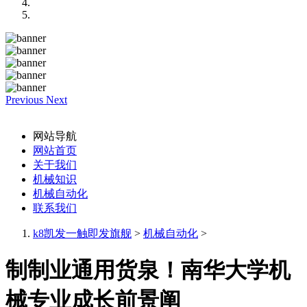
Previous
Next
网站导航
网站首页
关于我们
机械知识
机械自动化
联系我们
k8凯发一触即发旗舰
>
机械自动化
>
制制业通用货泉！南华大学机
械专业成长前景阐