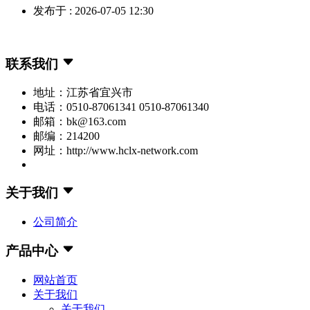
发布于 : 2026-07-05 12:30
联系我们
地址：江苏省宜兴市
电话：0510-87061341 0510-87061340
邮箱：bk@163.com
邮编：214200
网址：http://www.hclx-network.com
关于我们
公司简介
产品中心
网站首页
关于我们
关于我们