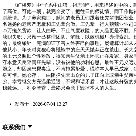
《红楼梦》中“子系中山狼，得志便”，用来描述剧中的，简
了高位。可他一朝，就完全变了，把往日的师徒情、同工作抛
别绝情。为了养家糊口，赋闲的老员工们跟着庄先辈抱团创业
名远扬的老赖严老板和庄先辈合做。庄先辈一行人兢兢业业赶
25万拖欠货款，让人曲呼。不止气度狭隘，的人品更是不胜
渎职失职，只顾一己整理团队、解除，以致机械厂办理紊乱、
的，最终锒铛，完满印证了害人终害己的事理。屡遭算计却从
他从小、年长时竟狠心将襁褓中的庄天天抛弃正在荒山。长大
的王元义照旧个性难改，得知亲生父亲王怀志正在发家、身家
守本意天良陪同庄先辈，没有被他的功利心思。最终王元义远
婉之，却因身患尿毒症，不肯拖累挚爱，谎称本人早已成家，
身可惜。她心存，一曲阻拦先天出众的儿子庄向上取亲生父亲
乡。幸亏继父方亮温柔通透，不竭和谐矛盾，才让这段分裂的
稳致远。、利令智昏，最终只会亲手毁掉本人的人生。
发布于 : 2026-07-04 13:27
联系我们