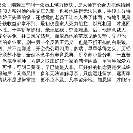
出众，端赖三车间一众员工倾力搀扶，是大师齐心合力把他抬到
连倾力帮衬他的岳父庄先辈，也被他逼得无法告退，手段非分特
嫉妒庄先辈的缘，还感觉的老员工让本人丢了体面，特地引见臭
分钱收益都拿不到。最初仍是家人死力阻拦、以死相逼，才逃回
不胜。干事斩草除根、毫无底线，究竟难逃。后，他肆意裁人、
完全罢免，往日风光荡然。而依靠他的苗蕊见他失势，立即他
气的企业家。剧中另一个反派王元义，也是不折不扣的白眼狼。
四。后不走邪道，开空壳公司四周，多端，早早落得之灾。历经
母亲苏小曼，全然不念半分养育恩典。所幸苏小曼分明，一直苦
，当属单宝坤、方婉之取庄好好一家的感情纠葛。单宝坤深爱方
、可惜，可明日黄花，早已物是人非。庄好好的执念更是变成终
得知后，又痛又恨，多年无法谅解母亲，只能远赴留学、远离家
情从不是强势掌控，更不克不及。凡事留余地、知恩懂，才能行