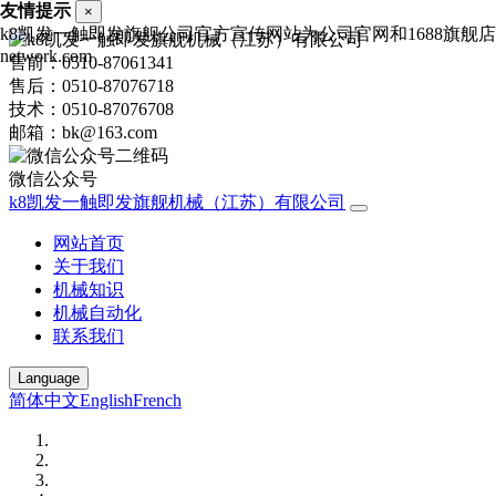
友情提示
×
k8凯发一触即发旗舰公司官方宣传网站为公司官网和1688旗舰店，
network.com
售前：0510-87061341
售后：0510-87076718
技术：0510-87076708
邮箱：bk@163.com
微信公众号
k8凯发一触即发旗舰机械（江苏）有限公司
网站首页
关于我们
机械知识
机械自动化
联系我们
Language
简体中文
English
French