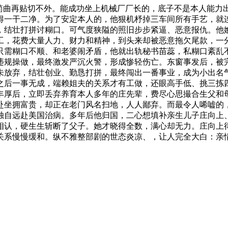
曲再贴切不外。能成功坐上机械厂厂长的，底子不是本人能力
得一干二净。为了安定本人的，他狠机杼掉三车间所有手艺，就
，结壮打拼讨糊口。可气度狭隘的照旧步步紧逼、恶意报仇。他
工，花费大量人力、财力和精神，到头来却被恶意拖欠尾款，一
。只需糊口不顺、和老婆闹矛盾，他就出轨秘书苗蕊，私糊口紊乱
违规操做，最终激发严沉火警，形成惨轻伤亡。东窗事发后，被
未放弃，结壮创业、勤恳打拼，最终闯出一番事业，成为小出名
之后一事无成，端赖姐夫的关系才有工做，还眼高手低、挑三拣
丰厚后，立即丢弃养育本人多年的庄先辈，费尽心思撮合生父和
赴坐拥富贵，却正在老门风名扫地，人人鄙弃。而最令人唏嘘的
独自远赴美国治病。多年后他归国，二心想填补亲生儿子庄向上
相认，硬生生斩断了父子。她才晓得全数，满心却无力。庄向上
关系慢慢缓和。纵不雅整部剧的世态炎凉、，让人完全大白：亲