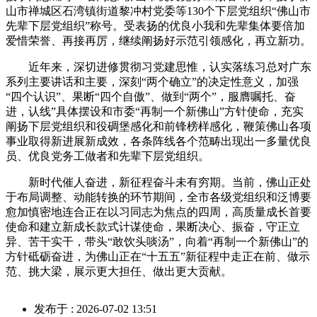
山市禅城区石湾镇街道黎冲村党委等130个下层党组织“佛山市
先辈下层党组织”称号。受表扬的优良小我和先辈集体要倍加
爱惜荣誉、再接再厉，继续阐扬好示范引领感化，再立新功。
近年来，深切进修贯彻习党建思惟，认实落练习总对广东
系列主要讲话和主要，深刻“两个确立”的决定性意义，加强
“四个认识”、果断“四个自傲”、做到“两个”，服膺嘱托、奋
进，认线”具体摆设和市委“再制一个新佛山”方针使命，充实
阐扬下层党组织和役碉堡感化和前锋榜样感化，鞭策佛山各项
事业取得新进展新成效，各条阵线各个范畴出现出一多量优良
员、优良党务工做者和先辈下层党组织。
新时代催人奋进，新征程奋斗未有穷期。当前，佛山正处
于布局调整、动能转换的环节期间，全市各级党组织和泛博要
愈加慎密地连合正在以习同志为焦点的四周，高质量成长首要
使命和建立新成长款式计谋使命，果断决心、振奋，守正立
异、苦干实干，带头“敢饮头啖汤”，向着“再制一个新佛山”的
方针砥砺奋进，为佛山正在“十五五”新征程中走正在前、做示
范、挑大梁，展示更大担任、做出更大贡献。
发布于 : 2026-07-02 13:51