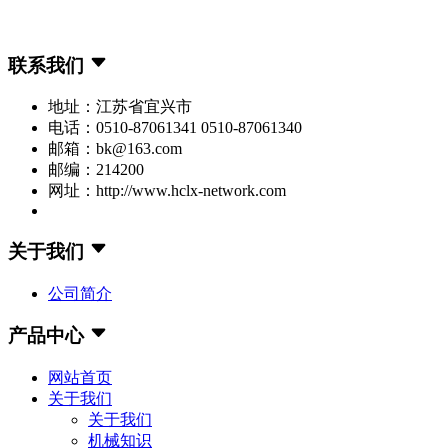
联系我们
地址：江苏省宜兴市
电话：0510-87061341 0510-87061340
邮箱：bk@163.com
邮编：214200
网址：http://www.hclx-network.com
关于我们
公司简介
产品中心
网站首页
关于我们
关于我们
机械知识