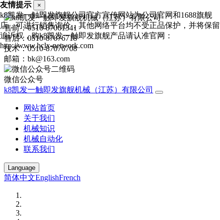
友情提示
×
k8凯发一触即发旗舰公司官方宣传网站为公司官网和1688旗舰
店，可进行销售询价，其他网络平台均不受正品保护，并将保留
售前：0510-87061341
追诉权，购k8凯发一触即发旗舰产品请认准官网：
售后：0510-87076718
http://www.hclx-network.com
技术：0510-87076708
邮箱：bk@163.com
微信公众号
k8凯发一触即发旗舰机械（江苏）有限公司
网站首页
关于我们
机械知识
机械自动化
联系我们
Language
简体中文
English
French