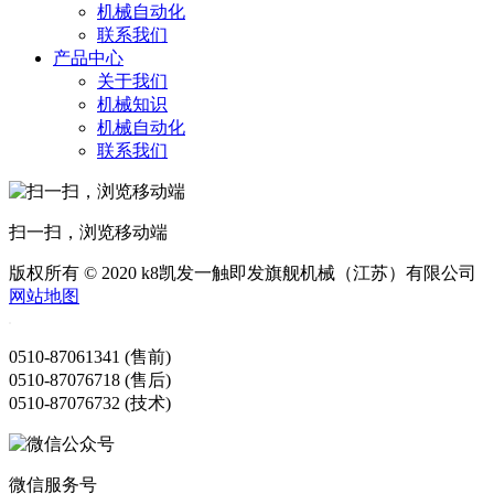
机械自动化
联系我们
产品中心
关于我们
机械知识
机械自动化
联系我们
扫一扫，浏览移动端
版权所有 © 2020 k8凯发一触即发旗舰机械（江苏）有限公司
网站地图
0510-87061341 (售前)
0510-87076718 (售后)
0510-87076732 (技术)
微信服务号