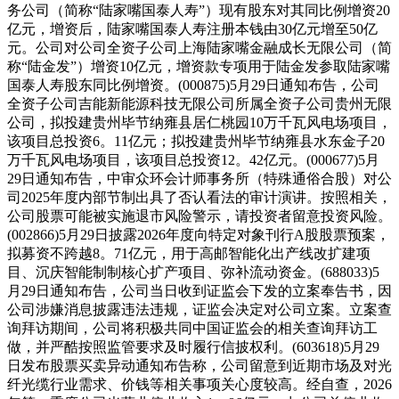
务公司（简称“陆家嘴国泰人寿”）现有股东对其同比例增资20
亿元，增资后，陆家嘴国泰人寿注册本钱由30亿元增至50亿
元。公司对公司全资子公司上海陆家嘴金融成长无限公司（简
称“陆金发”）增资10亿元，增资款专项用于陆金发参取陆家嘴
国泰人寿股东同比例增资。(000875)5月29日通知布告，公司
全资子公司吉能新能源科技无限公司所属全资子公司贵州无限
公司，拟投建贵州毕节纳雍县居仁桃园10万千瓦风电场项目，
该项目总投资6。11亿元；拟投建贵州毕节纳雍县水东金子20
万千瓦风电场项目，该项目总投资12。42亿元。(000677)5月
29日通知布告，中审众环会计师事务所（特殊通俗合股）对公
司2025年度内部节制出具了否认看法的审计演讲。按照相关，
公司股票可能被实施退市风险警示，请投资者留意投资风险。
(002866)5月29日披露2026年度向特定对象刊行A股股票预案，
拟募资不跨越8。71亿元，用于高邮智能化出产线改扩建项
目、沉庆智能制制核心扩产项目、弥补流动资金。(688033)5
月29日通知布告，公司当日收到证监会下发的立案奉告书，因
公司涉嫌消息披露违法违规，证监会决定对公司立案。立案查
询拜访期间，公司将积极共同中国证监会的相关查询拜访工
做，并严酷按照监管要求及时履行信披权利。(603618)5月29
日发布股票买卖异动通知布告称，公司留意到近期市场及对光
纤光缆行业需求、价钱等相关事项关心度较高。经自查，2026