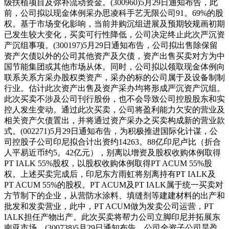
级扶植项目及弥补流动资金。(300960)5月29日通知布告，此
前，公司拟以现金体例采办思凌科手艺无限公司91。69%的股
权。基于市场变化影响，当前并购沉组进展及预期较规画初期
已发生较大变化，买卖可行性降低，公司决定终止此次严沉资
产沉组事项。(300197)5月29日通知布告，公司拟出售除保留
资产欠债以外的公司其他资产及欠债，资产出售买卖对方为中
国节能集团或其他市场从体。同时，公司拟以领取现金体例向
联系关系方采办股权类资产，采办的标的公司属于及设备制制
行业。估计此次资产出售及资产采办均将形成严沉资产沉组。
此次买卖不涉及公司刊行股份，也不会导致公司控股股东和实
控人发生变动。通过此次买卖，公司将盈利能力欠安的营业及
相关资产欠债置出，并将通过资产采办之买卖构成新的营业款
式。(002271)5月29日通知布告，为积极推进国际化计谋，公
司控股子公司印尼拟合计出资约14263。88亿印尼卢比（折合
人平易近币约5。42亿元），别离以增资及股权收购体例取得
PT IALK 55%股权，以股权收购体例取得PT ACUM 55%股
权。上述买卖完成后，印尼东方雨虹将别离持有PT IALK及
PT ACUM 55%的股权。PT ACUM及PT IALK属于统一买卖对
方节制下的企业，从营防水涂料、填缝剂等建建材料的出产和
批发和发卖营业，此中，PT ACUM做为发卖公司运营，PT
IALK担任产物出产。此次买卖将帮力公司立脚印尼并拓展东
南亚市场。(300738)5月29日通知布告，公司全资子公司昊盈