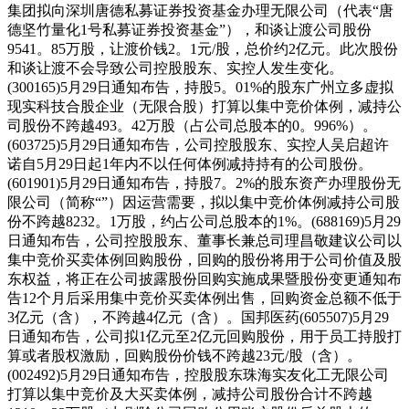
集团拟向深圳唐德私募证券投资基金办理无限公司（代表“唐
德坚竹量化1号私募证券投资基金”），和谈让渡公司股份
9541。85万股，让渡价钱2。1元/股，总价约2亿元。此次股份
和谈让渡不会导致公司控股股东、实控人发生变化。
(300165)5月29日通知布告，持股5。01%的股东广州立多虚拟
现实科技合股企业（无限合股）打算以集中竞价体例，减持公
司股份不跨越493。42万股（占公司总股本的0。996%）。
(603725)5月29日通知布告，公司控股股东、实控人吴启超许
诺自5月29日起1年内不以任何体例减持持有的公司股份。
(601901)5月29日通知布告，持股7。2%的股东资产办理股份无
限公司（简称“”）因运营需要，拟以集中竞价体例减持公司股
份不跨越8232。1万股，约占公司总股本的1%。(688169)5月29
日通知布告，公司控股股东、董事长兼总司理昌敬建议公司以
集中竞价买卖体例回购股份，回购的股份将用于公司价值及股
东权益，将正在公司披露股份回购实施成果暨股份变更通知布
告12个月后采用集中竞价买卖体例出售，回购资金总额不低于
3亿元（含），不跨越4亿元（含）。国邦医药(605507)5月29
日通知布告，公司拟1亿元至2亿元回购股份，用于员工持股打
算或者股权激励，回购股份价钱不跨越23元/股（含）。
(002492)5月29日通知布告，控股股东珠海实友化工无限公司
打算以集中竞价及大买卖体例，减持公司股份合计不跨越