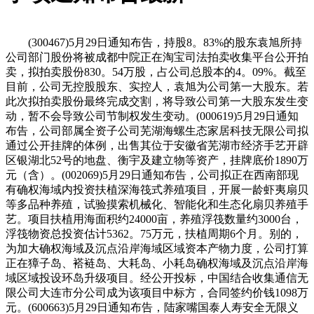
(300467)5月29日通知布告，持股8。83%的股东袁旭所持
公司部门股份将被成都中院正在淘宝司法拍卖收集平台公开拍
卖，拟拍卖股份830。54万股，占公司总股本的4。09%。截至
目前，公司无控股股东、实控人，袁旭为公司第一大股东。若
此次拟拍卖股份最终完成交割，将导致公司第一大股东发生变
动，暂不会导致公司节制权发生变动。(000619)5月29日通知
布告，公司部属全资子公司芜湖海螺生态家居科技无限公司拟
通过公开挂牌的体例，出售其位于安徽省芜湖市经济手艺开辟
区银湖北52号的地盘、衡宇及建立物等资产，挂牌底价1890万
元（含）。(002069)5月29日通知布告，公司拟正在西南部现
有确权海域内投资扶植深海筏式养殖项目，开展一龄虾夷扇贝
等多品种养殖，试验摸索机械化、智能化和生态化扇贝养殖手
艺。项目扶植用海面积约24000亩，养殖浮筏数量约3000台，
浮筏物资总投资估计5362。75万元，扶植周期6个月。别的，
为加大确权海域及沉点沿岸海域区域资本产物力度，公司打算
正在獐子岛、褡裢岛、大耗岛、小耗岛确权海域及沉点沿岸海
域区域投设环岛升级项目。经公开投标，中国结合收集通信无
限公司大连市分公司成为该项目中标方，合同签约价钱1098万
元。(600663)5月29日通知布告，陆家嘴国泰人寿安全无限义