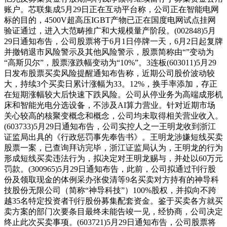
账户。芯联集成5月29日正在互动平台称，公司正在智能电网
标的目的，4500V超高压IGBT产物已正在国度电网试点挂网
验证通过，进入大范畴推广和大规模量产阶段。(002848)5月
29日通知布告，公司股票将于6月1日停牌一天，6月2日起复牌
并撤销退市风险警示及其他风险警示，股票简称由“”变动为
“高斯贝尔”，股票涨跌幅变动为“10%”。3连板(603011)5月29
日发布股票买卖风险提醒通知布告称，近期公司股价波动较
大，持续3个买卖日累计涨幅为33。12%，换手率添加，存正
在短期涨幅较大后快速下跌风险。公司从停业务为高端成形机
床和智能光电分选设备，不涉及AI算力营业。针对近期市场
关心较高的核聚变概念和概念，公司均未取得相关营业收入。
(603733)5月29日通知布告，公司实控人之一王明龙收到浙江
证监局出具的《行政惩罚事先奉告书》。王明龙涉嫌短线买卖
股票一案，已查询拜访完毕，浙江证监局认为，王明龙的行为
形成短线买卖违法行为，拟决定对王明龙赐与，并处以60万元
罚款。(300965)5月29日通知布告，此前，公司拟通过刊行股
份及领取现金的体例采办张俊清等9名买卖对方持有的神导科
技股份无限公司（简称“神导科技”）100%股权，并拟向不跨
越35名特定投资者刊行股份募集配套资金。鉴于买卖各方就买
卖方案的部门次要条目最终未能告竣一见，经协商，公司决定
终止此次买卖事项。(603721)5月29日通知布告，公司股票将