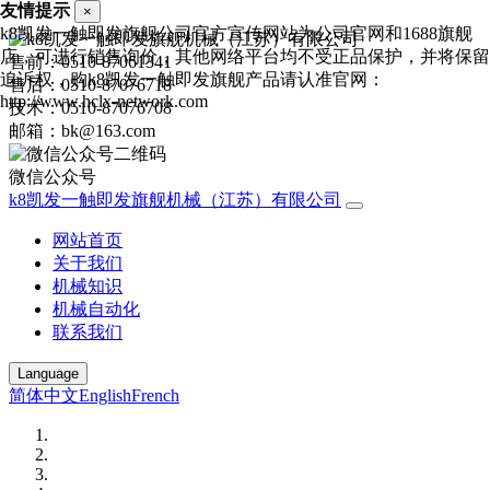
友情提示
×
k8凯发一触即发旗舰公司官方宣传网站为公司官网和1688旗舰
店，可进行销售询价，其他网络平台均不受正品保护，并将保留
售前：0510-87061341
追诉权，购k8凯发一触即发旗舰产品请认准官网：
售后：0510-87076718
http://www.hclx-network.com
技术：0510-87076708
邮箱：bk@163.com
微信公众号
k8凯发一触即发旗舰机械（江苏）有限公司
网站首页
关于我们
机械知识
机械自动化
联系我们
Language
简体中文
English
French