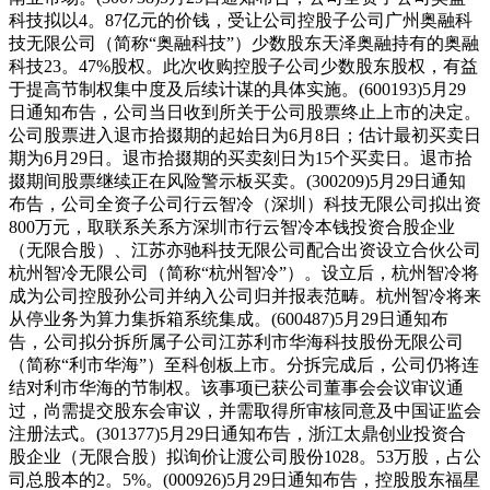
科技拟以4。87亿元的价钱，受让公司控股子公司广州奥融科
技无限公司（简称“奥融科技”）少数股东天泽奥融持有的奥融
科技23。47%股权。此次收购控股子公司少数股东股权，有益
于提高节制权集中度及后续计谋的具体实施。(600193)5月29
日通知布告，公司当日收到所关于公司股票终止上市的决定。
公司股票进入退市拾掇期的起始日为6月8日；估计最初买卖日
期为6月29日。退市拾掇期的买卖刻日为15个买卖日。退市拾
掇期间股票继续正在风险警示板买卖。(300209)5月29日通知
布告，公司全资子公司行云智冷（深圳）科技无限公司拟出资
800万元，取联系关系方深圳市行云智冷本钱投资合股企业
（无限合股）、江苏亦驰科技无限公司配合出资设立合伙公司
杭州智冷无限公司（简称“杭州智冷”）。设立后，杭州智冷将
成为公司控股孙公司并纳入公司归并报表范畴。杭州智冷将来
从停业务为算力集拆箱系统集成。(600487)5月29日通知布
告，公司拟分拆所属子公司江苏利市华海科技股份无限公司
（简称“利市华海”）至科创板上市。分拆完成后，公司仍将连
结对利市华海的节制权。该事项已获公司董事会会议审议通
过，尚需提交股东会审议，并需取得所审核同意及中国证监会
注册法式。(301377)5月29日通知布告，浙江太鼎创业投资合
股企业（无限合股）拟询价让渡公司股份1028。53万股，占公
司总股本的2。5%。(000926)5月29日通知布告，控股股东福星