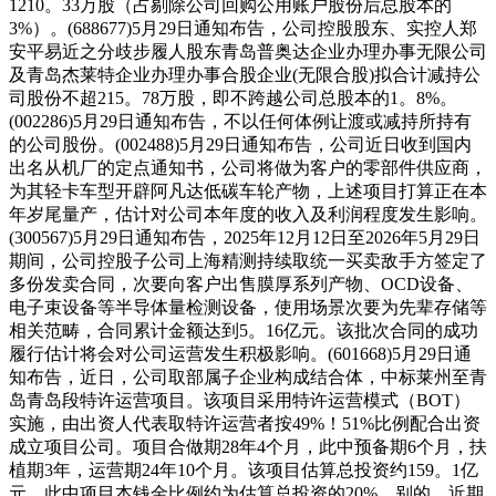
1210。33万股（占剔除公司回购公用账户股份后总股本的
3%）。(688677)5月29日通知布告，公司控股股东、实控人郑
安平易近之分歧步履人股东青岛普奥达企业办理办事无限公司
及青岛杰莱特企业办理办事合股企业(无限合股)拟合计减持公
司股份不超215。78万股，即不跨越公司总股本的1。8%。
(002286)5月29日通知布告，不以任何体例让渡或减持所持有
的公司股份。(002488)5月29日通知布告，公司近日收到国内
出名从机厂的定点通知书，公司将做为客户的零部件供应商，
为其轻卡车型开辟阿凡达低碳车轮产物，上述项目打算正在本
年岁尾量产，估计对公司本年度的收入及利润程度发生影响。
(300567)5月29日通知布告，2025年12月12日至2026年5月29日
期间，公司控股子公司上海精测持续取统一买卖敌手方签定了
多份发卖合同，次要向客户出售膜厚系列产物、OCD设备、
电子束设备等半导体量检测设备，使用场景次要为先辈存储等
相关范畴，合同累计金额达到5。16亿元。该批次合同的成功
履行估计将会对公司运营发生积极影响。(601668)5月29日通
知布告，近日，公司取部属子企业构成结合体，中标莱州至青
岛青岛段特许运营项目。该项目采用特许运营模式（BOT）
实施，由出资人代表取特许运营者按49%！51%比例配合出资
成立项目公司。项目合做期28年4个月，此中预备期6个月，扶
植期3年，运营期24年10个月。该项目估算总投资约159。1亿
元，此中项目本钱金比例约为估算总投资的20%。别的，近期