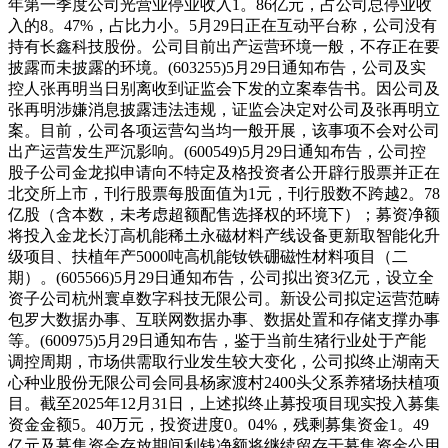
年第一季度公司光营业停业收入1。86亿元，占公司总停业收
入的8。47%，占比力小。5月29日正在互动平台称，公司没有
持有长鑫科技股份。公司目前出产运营环境一般，不存正在要
披露而未披露的环境。(603255)5月29日通知布告，公司及实
控人张再明当日别离收到证监会下发的立案奉告书。因公司及
张再明涉嫌消息披露违法违规，证监会决定对公司及张再明立
案。目前，公司各项运营勾当均一般开展，该事项不会对公司
出产运营发生严沉影响。(600549)5月29日通知布告，公司控
股子公司金龙拟申请向不特定及格投资者公开辟行股票并正在
北交所上市，刊行股票每股面值为1元，刊行股数不跨越2。78
亿股（含本数，未考虑超额配售选择权的环境下）；募资净额
将投入金龙长汀高机能稀土永磁材料产线设备更新取智能化升
级项目、扶植年产5000吨高机能钕铁硼磁性材料项目（二
期）。(605566)5月29日通知布告，公司拟出资3亿元，设立全
资子公司杭州寰卓数字科技无限公司。新设公司拟定运营范畴
包罗大数据办事、互联网数据办事、数据处置和存储支撑办事
等。(600975)5月29日通知布告，鉴于当前生猪行业处于产能
调控周期，市场供需取行业发生较大变化，公司拟终止湖南天
心种业股份无限公司会同县杨家渡村2400头父系养猪场扶植项
目。截至2025年12月31日，上述拟终止募投项目现实投入募集
资金金额5。40万元，投资进度0。04%，残剩募集资金1。49
亿元及募集资金存放期间利钱净额将继续留存于募集资金公用