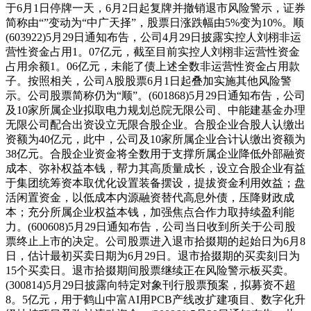
于6月1日停牌一天，6月2日起复牌并撤销退市风险警示，证券
简称由“”变动为“中广天择”，股票日涨跌幅由5%变为10%。顺
(603922)5月29日通知布告，公司4月29日披露实控人刘栩非运
营性资金占用1。07亿元，截至目前实控人刘栩非运营性资金
占用余额1。06亿元，未能了债上述全数非运营性资金占用款
子。按照相关，公司A股股票6月1日起叠加实施其他风险警
示。公司股票简称仍为“顺”。(601868)5月29日通知布告，公司
及10家所属企业拟取电力规划总院无限公司、中能建基金办理
无限公司配合出资设立无限合股企业。合股企业合股人认缴出
资额为40亿元，此中，公司及10家所属企业合计认缴出资额为
38亿元。合股企业资金将全数用于支撑所属企业降低外部融资
成本、弥补权益本钱，帮力其高质量成长，设立合股企业有益
于集团统筹资本取优化设置装备摆设，提拔资金利用效益；盘
活闲置资金，以低成本内源融资替代高息外债，压降财政成
本；充分所属企业权益本钱，加强焦点合作力取持续盈利能
力。(600608)5月29日通知布告，公司当日收到所关于公司股
票终止上市的决定。公司股票进入退市拾掇期的起始日为6月8
日，估计最初买卖日期为6月29日。退市拾掇期的买卖刻日为
15个买卖日。退市拾掇期间股票继续正在风险警示板买卖。
(300814)5月29日披露向特定对象刊行股票预案，拟募资不超
8。5亿元，用于鹤山中富AI用PCB产线改扩建项目、数字化升