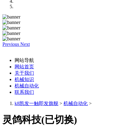
Previous
Next
网站导航
网站首页
关于我们
机械知识
机械自动化
联系我们
k8凯发一触即发旗舰
>
机械自动化
>
灵鸽科技(已切换)