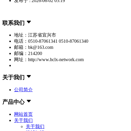
发布于 : 2026-06-02 05:19
联系我们
地址：江苏省宜兴市
电话：0510-87061341 0510-87061340
邮箱：bk@163.com
邮编：214200
网址：http://www.hclx-network.com
关于我们
公司简介
产品中心
网站首页
关于我们
关于我们