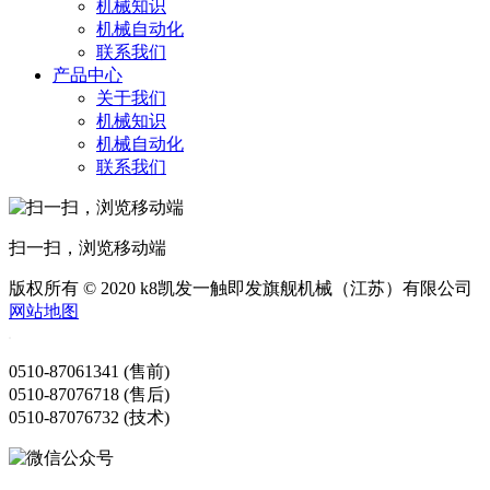
机械知识
机械自动化
联系我们
产品中心
关于我们
机械知识
机械自动化
联系我们
扫一扫，浏览移动端
版权所有 © 2020 k8凯发一触即发旗舰机械（江苏）有限公司
网站地图
0510-87061341 (售前)
0510-87076718 (售后)
0510-87076732 (技术)