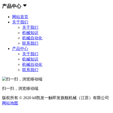
产品中心
网站首页
关于我们
关于我们
机械知识
机械自动化
联系我们
产品中心
关于我们
机械知识
机械自动化
联系我们
扫一扫，浏览移动端
版权所有 © 2020 k8凯发一触即发旗舰机械（江苏）有限公司
网站地图