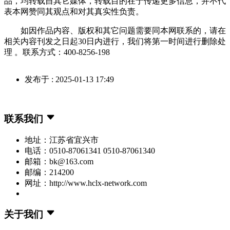
品，均转载自其它媒体，转载目的在于传递更多信息，并不代
表本网赞同其观点和对其真实性负责。
如因作品内容、版权和其它问题需要同本网联系的，请在
相关内容刊发之日起30日内进行，我们将第一时间进行删除处
理 。联系方式：400-8256-198
发布于 : 2025-01-13 17:49
联系我们
地址：江苏省宜兴市
电话：0510-87061341 0510-87061340
邮箱：bk@163.com
邮编：214200
网址：http://www.hclx-network.com
关于我们