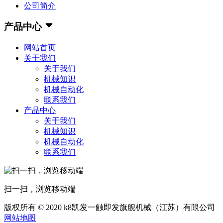
公司简介
产品中心
网站首页
关于我们
关于我们
机械知识
机械自动化
联系我们
产品中心
关于我们
机械知识
机械自动化
联系我们
扫一扫，浏览移动端
版权所有 © 2020 k8凯发一触即发旗舰机械（江苏）有限公司
网站地图