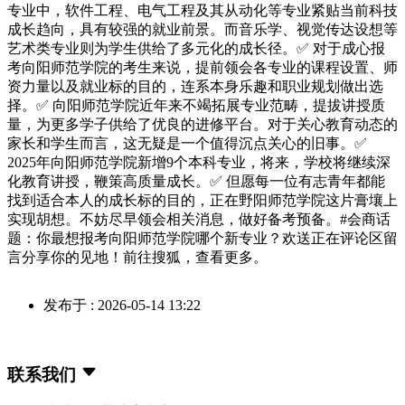
专业中，软件工程、电气工程及其从动化等专业紧贴当前科技
成长趋向，具有较强的就业前景。而音乐学、视觉传达设想等
艺术类专业则为学生供给了多元化的成长径。✅ 对于成心报
考向阳师范学院的考生来说，提前领会各专业的课程设置、师
资力量以及就业标的目的，连系本身乐趣和职业规划做出选
择。✅ 向阳师范学院近年来不竭拓展专业范畴，提拔讲授质
量，为更多学子供给了优良的进修平台。对于关心教育动态的
家长和学生而言，这无疑是一个值得沉点关心的旧事。✅
2025年向阳师范学院新增9个本科专业，将来，学校将继续深
化教育讲授，鞭策高质量成长。✅ 但愿每一位有志青年都能
找到适合本人的成长标的目的，正在野阳师范学院这片膏壤上
实现胡想。不妨尽早领会相关消息，做好备考预备。#会商话
题：你最想报考向阳师范学院哪个新专业？欢送正在评论区留
言分享你的见地！前往搜狐，查看更多。
发布于 : 2026-05-14 13:22
联系我们