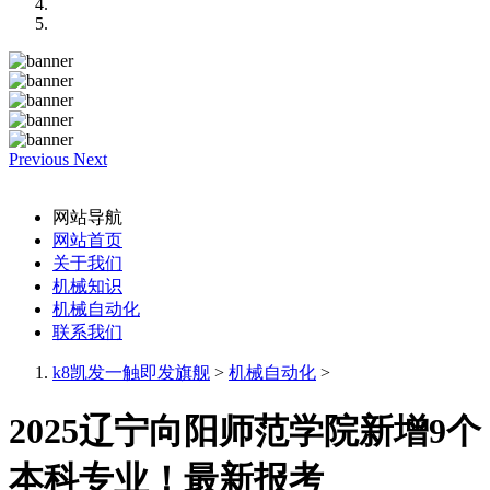
Previous
Next
网站导航
网站首页
关于我们
机械知识
机械自动化
联系我们
k8凯发一触即发旗舰
>
机械自动化
>
2025辽宁向阳师范学院新增9个
本科专业！最新报考