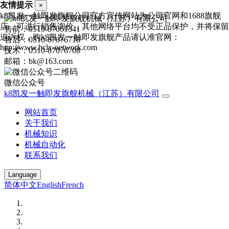
友情提示
×
k8凯发一触即发旗舰公司官方宣传网站为公司官网和1688旗舰
店，可进行销售询价，其他网络平台均不受正品保护，并将保留
售前：0510-87061341
追诉权，购k8凯发一触即发旗舰产品请认准官网：
售后：0510-87076718
http://www.hclx-network.com
技术：0510-87076708
邮箱：bk@163.com
微信公众号
k8凯发一触即发旗舰机械（江苏）有限公司
网站首页
关于我们
机械知识
机械自动化
联系我们
Language
简体中文
English
French