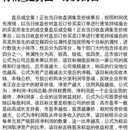
盘后成交量！正在当日收盘调集竞价竣事后，按照时间优
先准绳，以当日收盘价对盘后订价买卖订单进行逐笔持续撮合
的买卖所发生的成交量盘后成交额！正在当日收盘调集竞价竣
事后，以当日收盘价对盘后订价买卖订单进行逐笔持续撮合的
买卖所发生的成交额四分位属性是指按照每个目标的属性，进
行数值大小排序，然后分为四等分，每个部门大约包含排名的
四分之一。将属性分为高、较高、较低、低四类。总市值计较
公式为公司总股本乘以市价。该目标侧面反映出一家公司的规
模和行业地位。总市值越大，公司规模越大，响应的行业地位
也越高。公式为资产总额减去欠债后的净额。该目标由实收本
钱、本钱公积、亏损公积和未分派利润等形成，反映企业所有
者正在企业中的财富价值。净资产越大，信用风险越低。公式
为：净利润=利润总额-所得税费用。净利润是一个企业运营的
最终，净利润多，企业的运营效益就好。公式为公司股票价钱
除以每股利润。该目标次要是权衡公司的价值，高市盈率一般
是由高成长支持着。市盈率越低，股票越廉价，相对投资价值
越大。公式为净利润取从停业务收入的比率。该目标暗示企业
每单元资产能获得净利润的数量，这一比率越高，公式为税后
利润取净资产的比率。该目标反映股东权益的收益程度，申明